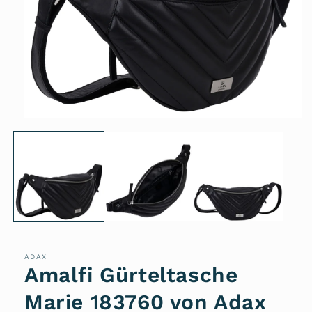
Medien
1
in
Modal
öffnen
ADAX
Amalfi Gürteltasche
Marie 183760 von Adax