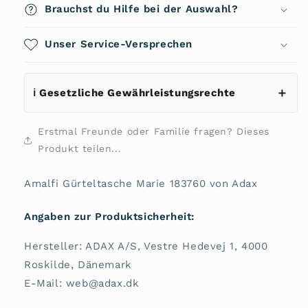
Marie
Marie
Brauchst du Hilfe bei der Auswahl?
183760
183760
von
von
Adax
Unser Service-Versprechen
Adax
ℹ️ Gesetzliche Gewährleistungsrechte
Erstmal Freunde oder Familie fragen? Dieses
Produkt teilen...
Amalfi Gürteltasche Marie 183760 von Adax
Angaben zur Produktsicherheit:
Hersteller: ADAX A/S, Vestre Hedevej 1, 4000
Roskilde, Dänemark
E-Mail: web@adax.dk