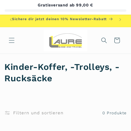
Direkt
Gratisversand ab 99,00 €
zum
Inhalt
Herzlic
Sichere dir jetzt deinen 10% Newsletter-Rabatt
Warenkorb
K
Kinder-Koffer, -Trolleys, -
a
Rucksäcke
t
e
g
Filtern und sortieren
0 Produkte
o