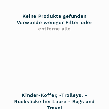
r
i
Keine Produkte gefunden
e
Verwende weniger Filter oder
entferne alle
:
Kinder-Koffer, -Trolleys, -
Rucksäcke bei Laure - Bags and
Travel