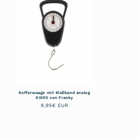
o
r
i
e
:
Kofferwaage mit Maßband analog
KW05 von Franky
Normaler
9,95€ EUR
Preis