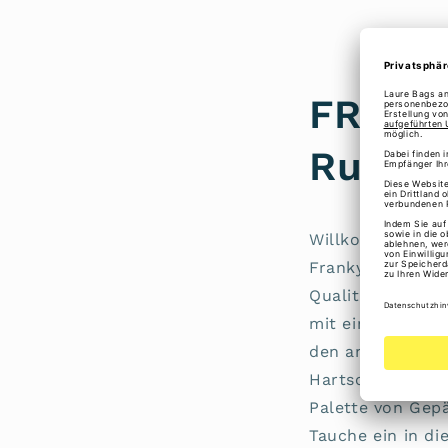
FRANKY
Rucks
Willkommen bei
Franky für funk
Qualität und ih
mit einem klaren
den anspruchsvo
Hartschalenkoffe
Palette von Gep
Tauche ein in di