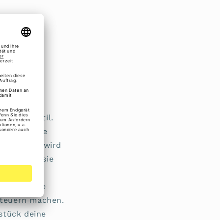
ität auf Stil.
ie durch ihre
von
Franky
wird
, wodurch sie
obusten
 eine breite
nteuern machen.
kstück deine