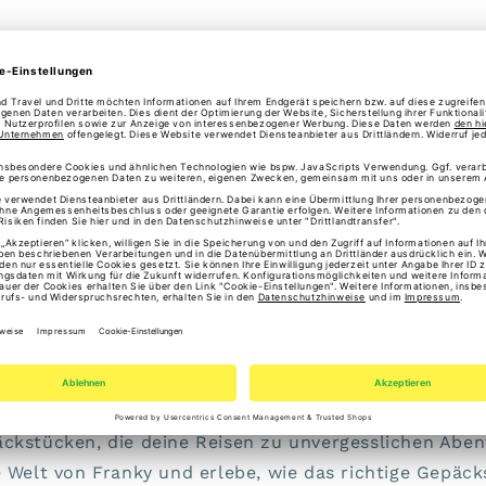
 - Reisegepäck und
äcke
Franky
, wo Innovation auf Design trifft und Funktional
tionale
Reisegepäcklösungen und Rucksacktrends
, d
re durchdachten Designs überzeugen. Jedes Produkt 
 Fokus auf Langlebigkeit und Funktionalität gefertigt
llsten Reisebedingungen mühelos standhalten. Von r
rn bis hin zu praktischen Reisetaschen bietet Franky
äckstücken, die deine Reisen zu unvergesslichen Abe
e Welt von Franky und erlebe, wie das richtige Gepäc