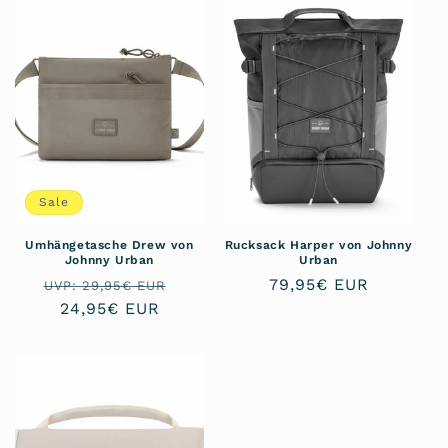
Sale
Umhängetasche Drew von
Rucksack Harper von Johnny
Johnny Urban
Urban
Normaler
Verkaufspreis
Normaler
79,95€ EUR
UVP: 29,95€ EUR
Preis
24,95€ EUR
Preis