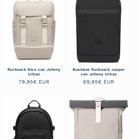
r
i
e
:
Rucksack Nico von Johnny
Business Rucksack Jasper
Urban
von Johnny Urban
Normaler
79,95€ EUR
Normaler
69,95€ EUR
Preis
Preis