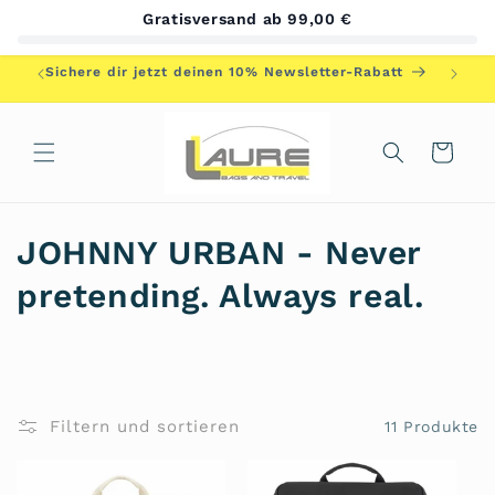
Direkt
Gratisversand ab 99,00 €
zum
Inhalt
Herzlic
Sichere dir jetzt deinen 10% Newsletter-Rabatt
Warenkorb
K
JOHNNY URBAN - Never
a
pretending. Always real.
t
e
g
Filtern und sortieren
11 Produkte
o