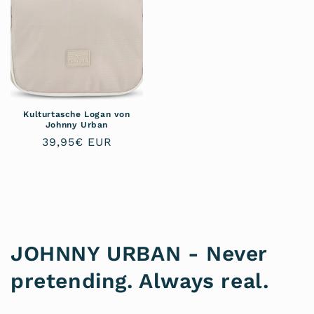
Kulturtasche Logan von
Johnny Urban
Normaler
39,95€ EUR
Preis
JOHNNY URBAN - Never
pretending. Always real.